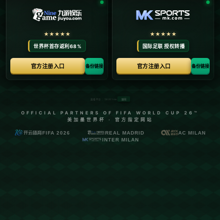
**快船的阵容升级**
首先，我们不得不提到洛杉矶快船在阵容上的重大升级。近
期引入的几名关键球员，使得球队整体实力大幅提升。特别
是新加盟的持球手，他们不仅带来了稳定的得分能力，也为
快船增加了更多的战术选择。快船在后场的防守能力也因此
变得愈发强悍。如今的快船，已经不再只是依靠两三名球星