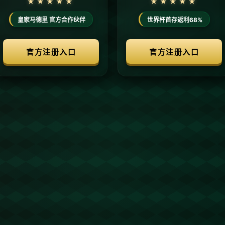
年轻潜力**
一夜成名。近日，金州勇士队的新星乔纳森·库明加在一场比赛中以
位年轻天才的表现有了更深入的思考。*