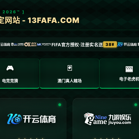
首页
库明加9中5拿到16分7板3助 正负值-5
2026-06-11