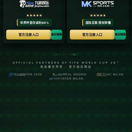
赏，更引发了关于快船队未来投资的广泛讨论。
**詹姆斯·哈登的影响力**
詹姆斯·哈登以独特的打法和卓绝的篮球智商自成一派。他在
关键比赛中的出色表现证明了他不仅是一个得分机器，更是
一个可以掌控比赛节奏的全能选手。在本场比赛中，他以优
异的数据登顶历史之最，再次奠定了自己在联盟中的传奇地
位。哈登的出色表现让球队教练泰伦卢感到欣慰，他在赛后
对媒体表达了对哈登的由衷感谢。在卢的眼中，哈登无疑是
球队的不二核心。
**泰伦卢的战略眼光**