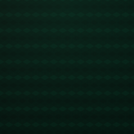
**泰伦·卢**作为快船队的掌舵者，始终坚持以团队发挥为核
心的战略。他意识到詹姆斯·哈登这样级别的球员，能够在关
键时刻营造超乎寻常的进攻和防守体系。这不仅提升了球队
的比赛表现，也增强了球员间的默契和合作能力。卢在接受
采访时表示，哈登的到来不仅仅是一个球员的加盟，更是一
次战略革新，而这与4000万的投资考虑密切相关。
**快船队的资金考量**
快船队的管理层正面临一次重要的决策。这场比赛后的讨论