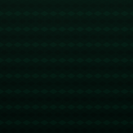
是英格兰中场新的代表人物。
### **战术分析：皇马的反击为何如此高效？**
如果解构皇马本场比赛反击的战术思路，不难看出以下几个
核心要素：