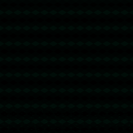
值得一提的是，与同样以进攻为主的巴萨相比，皇马的反击
风格显然更加直接、更具破坏力。巴萨更倾向于控球与渗
透，而皇马则在反击中展现出“残暴”特质，这一点在连续赛季
的欧冠战役中得到了多次验证。
例如，皇马在2022赛季欧冠对阵曼城的比赛中成功逆袭，本
泽马和维尼修斯的犀利反击彰显了这一风格的核心。而对于
拥有年轻中场贝林厄姆的皇马，未来这样的“百米闪击”或许将
成为球队的重要标签之一。
### **关键词提示**
在这篇文章中，我们巧妙融入了“欧冠”、“皇马”、“贝林厄
姆”、“绝杀”、“反击”等核心关键词，同时以战术分析与球员表
现为线索实现内容连贯。这不仅让文章适合SEO优化，同时
也能够吸引足球爱好者的阅读兴趣，让经典的赛事时刻得到
了深入解读。