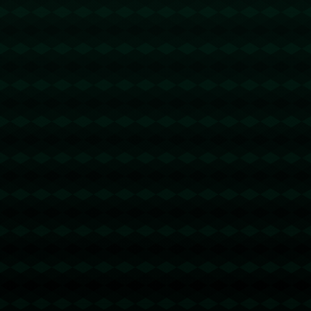
1. **区域压迫与抢断能力**：皇马有效利用中场压迫，逼迫对
手仓促传球甚至直接丢失球权。这种抢断的高效性，是反击
的源头。
2. **队员速度与默契**：维尼修斯、小罗德里戈和贝林厄姆三
人的百米冲刺速度堪称恐怖，而他们之间的无缝配合建立在
每个人对战术理念的深刻理解之上。
3. **精准终结能力**：反击最后的致命一击要求球员在高速移
动过程中仍能保持冷静，这一点在贝林厄姆的身上得到了完
美体现。
皇马的这次经典反击不仅展现了球员的技术能力，也体现了
整个团队的战术执行力。正因为皇马始终坚持快速足球与高
压逼抢，才让这样的反击成为可能。
### **经典案例：皇马与巴萨的风格对比**