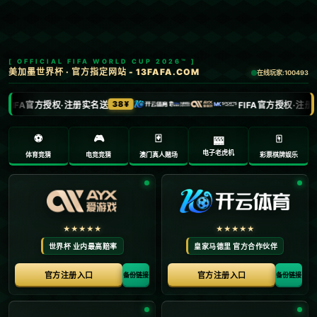
[亚冬会]短道速滑混合团体2000米接
力半决赛.
2026-06-11
**亚冬会短道速滑混合团体2000米接力半决赛：速度与策略
的角逐**
作为亚洲冬季体育盛事之一，亚洲冬季运动会（亚冬会）吸
引了来自各国的顶尖运动员参与。在这里，**短道速滑混合团
体2000米接力半决赛**无疑是一项激动人心的赛事。短道速
滑以其极高的速度和独特的战术深受观众喜爱，而混合团体