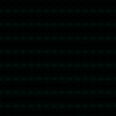
通过这次特别的生日庆祝，与凯恩有关的**友情与荣耀的故事
**得以再次深入人心——这也是他成为足球偶像的重要原因。
在这个温馨的日子里，我们不谈冠军，只谈这位天才球员如
何用行动打动全世界的心。
上一篇：凑活过吧！顶级主帅们对曼联的帅位不感兴趣，曼联或将留
下滕哈格.
下一篇：2-1！上港挑落强敌，喜迎热身赛首胜，新外援首秀，武磊尴
尬.
服务热线