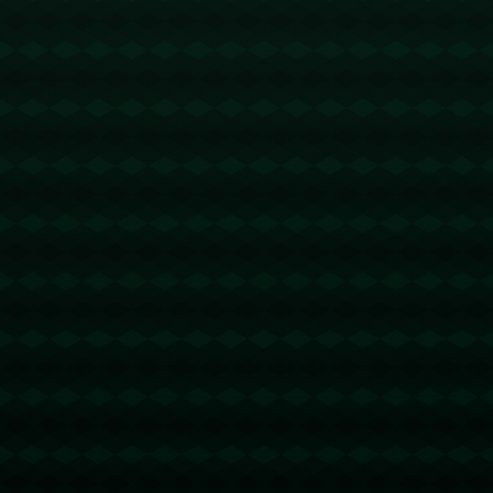
**一个鼓舞人心的案例分析**
不妨回忆一下2022年的一场经典比赛——欧洲杯英格兰对阵
德国。在这场比赛中，凯恩不仅以绝佳的进球帮助球队取
胜，还在比赛关键时刻展示了他的战略才能。在比赛的最后