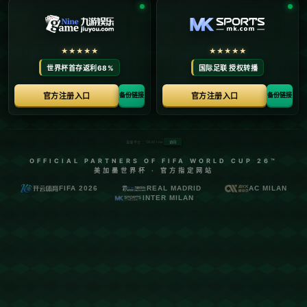
在这个特别的日子里，我们将注意力从激情四溢的冠军赛场
转向一个温情满满的庆祝活动。英格兰国家队和拜仁慕尼黑
官推都纷纷发布祝福，庆祝凯恩的31岁生日。此刻，全世界
的球迷们不谈战绩，只关注这个足球世界的天才人物背后的
故事。
*凯恩的独特魅力不仅限于他的球技*。作为英格兰队的标志性
球员，他曾一次次用关键进球把国家队带入荣耀时刻。此
外，自他加入拜仁慕尼黑以来，他迅速成为球队的中流砥