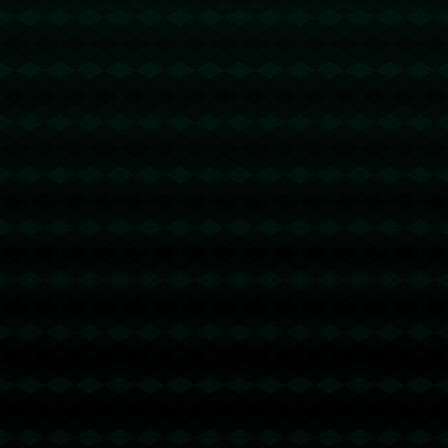
几分钟，**他通过精准的传球和灵活的跑动，引导队友分散对
方防线**，这一举动成为逆转比赛的关键。正是这样的领军风
范，使得他成为球迷心中永恒的英雄。
在球场之外，对于凯恩来说，31岁生日意味着更多的起点和
新的挑战。英格兰和拜仁的官推不仅为他送上简单的生日祝
福，更是认可过去与期待未来的美好姿态。这种独特的庆祝
方式，体现了凯恩不仅作为一名球员，更是成为了一个象
征，即友情、荣誉与领军风范的代表。