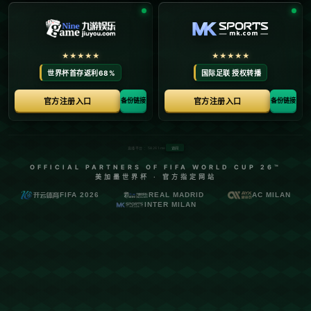
在2023年亚冠小组赛中，山东泰山队以*0比4*不敌日本劲旅
川崎前锋。这一结果不仅让山东泰山队在国际赛场的表现饱
受质疑，也成为他们第十一次在亚冠赛场上的惨败记录。面
对如此惨烈的结局，我们不禁要问，是何种原因导致了球队
的屡屡失利，而这场比赛所映射的，是中日足球水平的巨大
差距，还是俱乐部运营层面的深层问题？
### **锋芒尽失，技战术完全溃败**