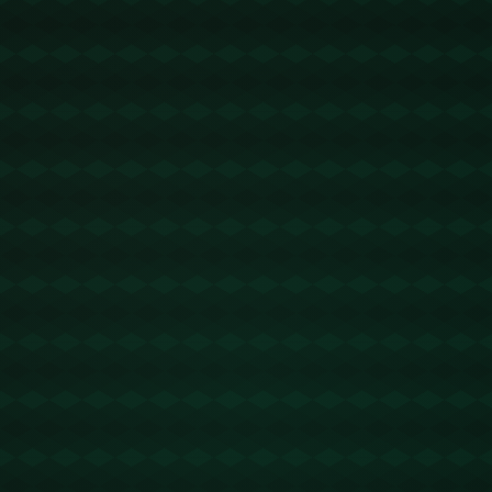
本场比赛，从一开场，山东泰山队便呈现出明显的劣势。**川
崎前锋作为日本J联赛的顶尖强队，其高效的传控打法、精准
的前场压迫，以及球员间默契的配合，展现了日式足球的深
厚底蕴**。反观泰山队，无论是在控球率还是进攻效率上都表
现低迷。全场比赛，川崎前锋狂轰22脚射门，而泰山队仅有5
次射门机会，且无一射正。如此巨大的差距，不禁令人唏
嘘。
更值得注意的是，泰山队在防守端的混乱暴露无遗。从第9分