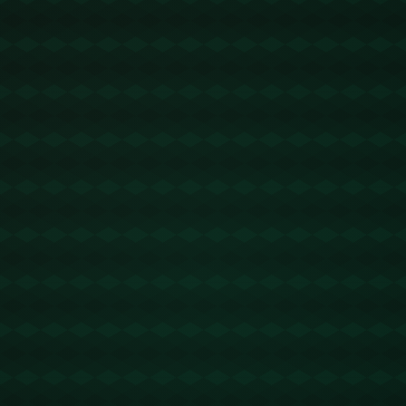
在最近的一场万众瞩目的NBA对决中，**西部赛区的一场"天
王山之战"成为赛季焦点**。比赛中，洛杉矶湖人迎战对手，
浓眉（安东尼·戴维斯）却表现低迷，而雷霆新星基迪未能挑
起大梁，反观勇士的克莱·汤普森以一场**高效的20分表现功
成名就，更推动了西部排名的重新洗牌**。这场比赛的跌宕起
伏，不仅揭露了球队在季后赛关键阶段的状态起伏，也折射
了西部竞争的激烈程度。
### **浓眉低迷引发湖人隐患 西部第九地位岌岌可危**