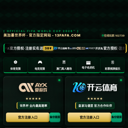
1分险胜！浓眉低迷基迪拉胯，克莱
20+1+1立功，西部第九易主.
2026-06-11
**1分险胜！浓眉低迷基迪拉胯，克莱20+1+1立功，西部第九
易主——探讨西部竞争的激烈内幕**