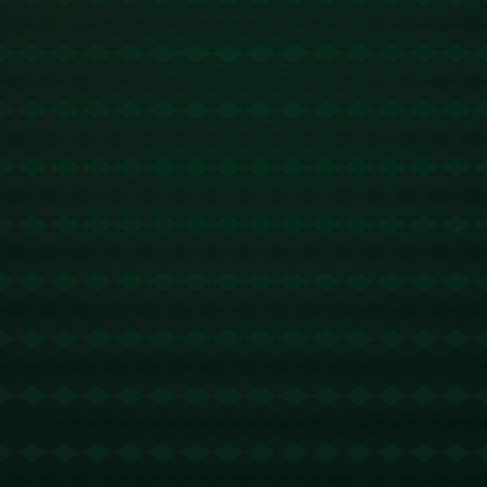
**战术单一导致失利**
在分析拿波利近期的比赛时，可以发现他们的**进攻套路**过
于依赖固定的边路传中和单点突破。这种战术的单一性，让
对手容易布置针对性的防守策略。例如，在对阵某队的比赛
中，对方利用加强中场控制和侧翼压迫战术，很好地**限制**
了拿波利的核心攻击手段，使其多次攻势无功而返。
**个例分析：失去榜首的关键战**
在刚刚结束的意甲比赛中，拿波利对阵实力较弱的某队，理
论上应是轻松取胜的比赛，结果却出人意料地遭遇平局。在
比赛中，一些关键时刻的判断失误，例如**上半场的点球罚失
**，加剧了球队的压力，也让球队的**心态出现波动**。这一
场平局，不仅直接导致拿波利失去榜首，更对球队的士气造
成打击。