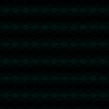
*建设性的反馈**”。通过恰当地使用这些关键词，我们不仅
够更有效地促进球员接受批评和成长。这一策略不仅是