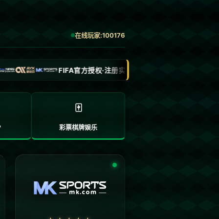
关于我们
产品中心
新闻中心
联系方式
更有效50亮263回复.