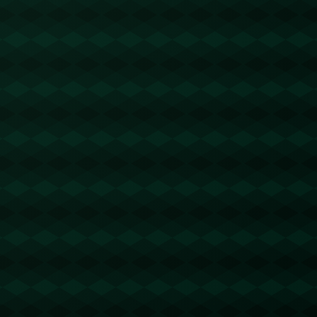
诚实的沟通方式**。滕哈格认为，直抒胸臆的沟通能
方的建议和批评**。以这种方式进行沟通，不仅提高