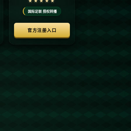
哈格（Erik ten Hag）在一次专访中表示，现
重要一面。
普遍接受的社会环境更宽松，父母和教育体系更加注重
敏感和抵触。
甚至欢迎严格的批评，这是一种激励。然而，现在的球员更希