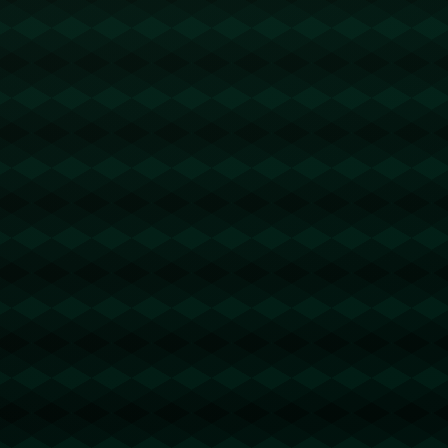
*通过与球员进行坦诚且建设性的对话**，他成功地鼓舞了年轻