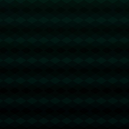
表现出色时，许多球员在赛后都表达了对教练这种沟通方式的感激之
ong)和德里赫特(Matthijs de Ligt)在滕哈格的指导下不