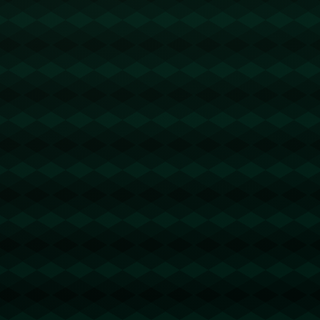
花四溢。然而，伯恩茅斯再次抓住了富勒姆防线的失误。在第62
整体协作的问题，尤其是在应对快速传递时显得有些疲于应对。
换人调整重获进攻活力。在比赛第84分钟，富勒姆凭借替补球员
画上了一个相对圆满的句号。