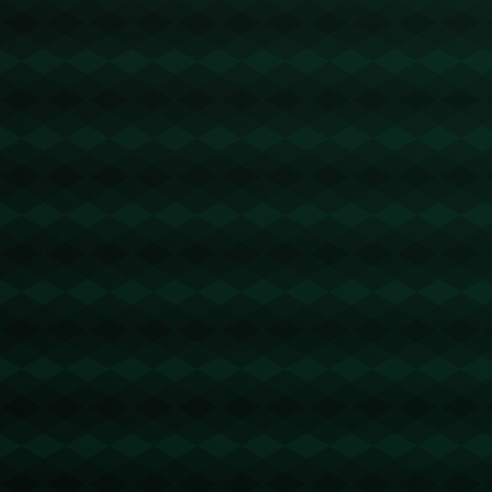
## **比赛转折点：后防漏洞致命**