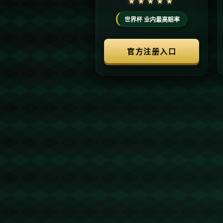
# 英超：握手言和，富勒姆队2-2伯恩茅斯队
**在一场令人印象深刻的英超联赛中，富勒姆队与伯
光。**
## **焦点战役：开场即进入白热化**