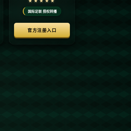
名单**的公布，无疑为行业注入了崭新的活力。这一名
智能体育的创新潮流中。
备数据分析功能的运动穿戴设备，智能体育正逐步改变
发展潜力已被广泛关注。
纠正动作；二是通过数据支撑提升健身效率，如智能手环