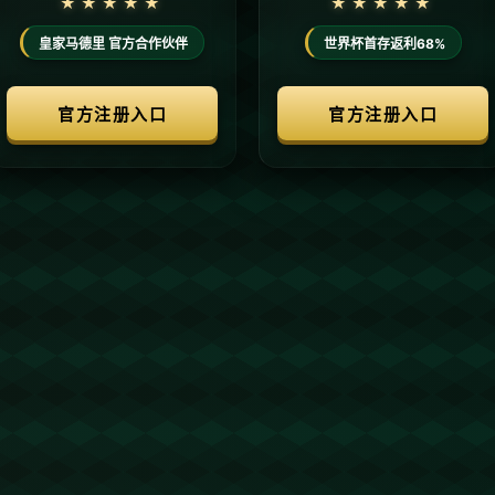
行业创新与发展**
全民健身与产业发展的新热点。**2022年度智能体育典型案例
推广具有标杆意义的智能体育应用，激励更多企业和组织参与到
成为大势所趋。从智慧健身房到虚拟现实（VR）竞技场，再到具
是对这些领域创新成果的高度认可，同时也表明智能体育的行业
过高技术手段提升运动体验。例如，基于AI的动作捕捉可以实时
“智能体育”拥有了更智慧、更便捷、更精准的特性。