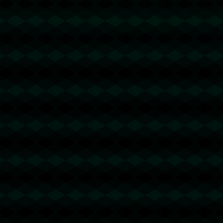
秀产品的机会，更是国家层面对智能体育产业化发展的重要信号
是普通消费者，都能从中受益。
还可获得更多的政策、资金支持。这将激励更多的企业加大对智
人能够享受到科技赋能体育的红利。