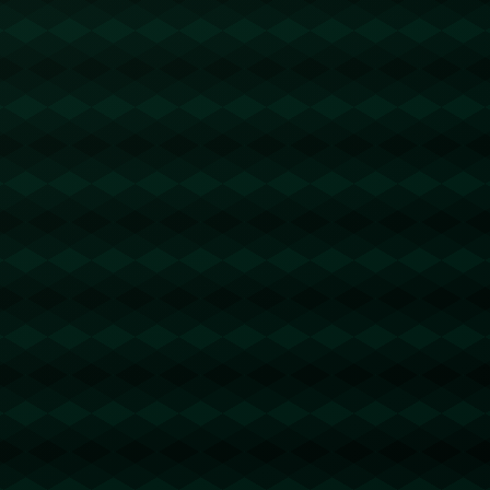
心率等实时运动数据。通过手机App，用户不仅能获
，成为社区健康生活的新地标。
海底潜水、原始森林骑行等。不仅提升了运动的娱乐
一片新蓝海。