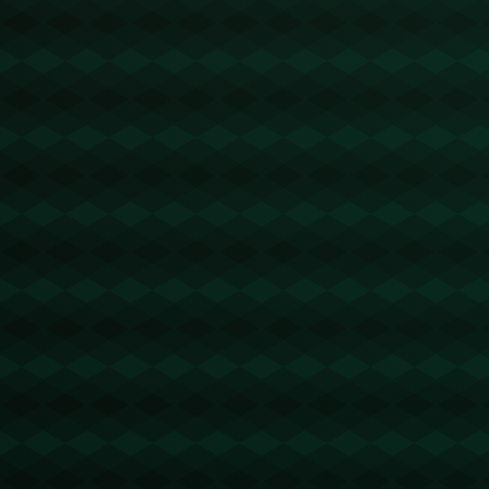
为了更好地理解此次名单的实际意义，我们不妨选取
1. **案例一：“智能跑道”赋能社区健身**