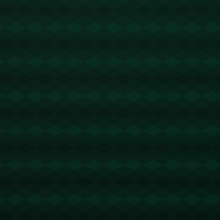
几个备受关注的典型案例加以分析。