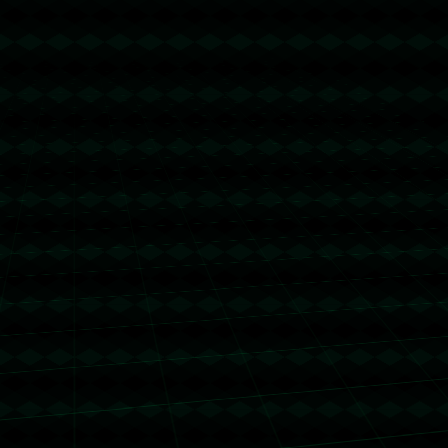
利。他们用实际行动告诉世界，状态回归后的核心球员、灵
活运用的战术以及强大的阵容深度将是湖人接下来的制胜法
宝。对于赛季剩余的比赛，湖人的表现值得持续关注！
**关键词**自然融入：湖人、胜利秘诀、最强阵容、勒布朗·
詹姆斯、安东尼·戴维斯、内外结合、状态回归
上一篇：亚洲杯U20伊朗U20VS日本U20预测分析：伊朗末战轮换8大
主力，仍然2-1赢球晋级！.
下一篇：貝茲利回歸讓吉倫沃特莫蘭德徐傑瞬間輕松起來的神奇時刻.
服务热线
0311-9973065