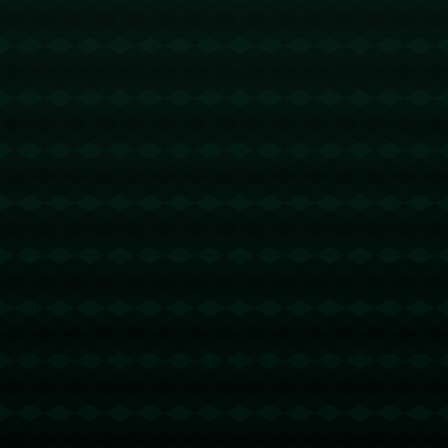
局。
值得注意的是，勒布朗的战术理解让他与球队的化学反应更
进一步。例如，在第一场比赛的最后2分钟，他精准预判对手
防守弱点，完成了两次关键助攻，直接反超比分。这种状态
的回归不仅给球队注入了自信，更让整支湖人在攻防两端形
成了更加紧密的联系。
---
### **案例分析：为什么“最强阵容”再次确认？**
湖人一向以拥有精英级别的阵容深度而著称，但在赛季初，
由于伤病问题和团队磨合不够，阵容的最优组合一度成为外
界热议的话题。然而，通过这两场比赛，“最强阵容”似乎已经
浮出水面。
以下是湖人**最强阵容的核心特点**：