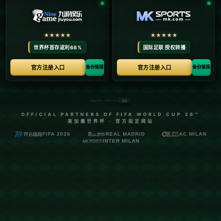
本场比赛的表现，让外界对“最强阵容”的确认有了新认知。湖
人赢球的秘诀究竟是什么？本文将为您全方位剖析。
---