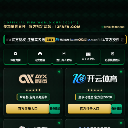
名帅！巴萨主帅胜率统计：胜率
76%的弗里克，同恩里克并列第一.
2026-06-11
**名帅魅力！揭秘巴萨主帅胜率统计：胜率76%的弗里克与恩
里克并列第一**
在足球世界，胜利永远是衡量一位主教练成功与否的标准，
而作为顶级俱乐部的教练，注定肩负着更高的期望和压力。
巴塞罗那足球俱乐部（简称“巴萨”），作为足球界享誉全球的
豪门，自然吸引了众多名帅。其中以胜率高达**76%**的弗里