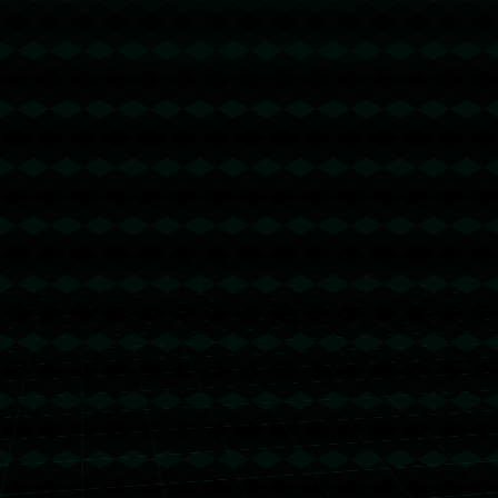
综上所述，巴萨的这些名帅凭借高超的战术能力、出色的沟
通技巧以及独到的人员管理能力，为球队赢得了辉煌的战
绩。不论是弗里克的赛场布局，还是恩里克的团队合作，他
们在巴萨的成功也为后续的主教练们树立了榜样，并继续激
励着这个足球殿堂向更高峰迈进。
上一篇：CBA首队宣布摆烂，解约队内得分王只为省钱，郭艾伦也被
摆上货架.
下一篇：鲈鱼管理问题暴露，球队疲劳情况令人担忧.
服务热线
0311-9973065