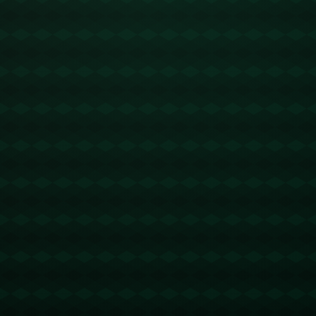
强调**快速传球与球员之间的默契配合**，通过不断增强团队
凝聚力来实现压倒性的场上表现。
除了战术上的调整，弗里克和恩里克均注重与球员之间的个
人关系和沟通。他们不仅关注球员的身体状态，也倾听他们
的心声并及时加以指导和调整。这种人性化的管理风格不仅
激发了球员的潜力，更使得整个团队氛围更加融洽和积极，
为胜利提供了精神上的支持。
**案例分析：**
弗里克在执教期间对年轻球员的大胆启用是其取得成功的重
要原因之一。例如，他信任并培养了几位青年才俊，使得巴
萨不仅在赛场上具备强大的传统阵容，更拥有潜力无限的未
来之星。这种长远眼光与实用策略，让球队在长期竞争中保
持优势。
反观恩里克，他深谙如何激活球员的个人能力，而不单单依