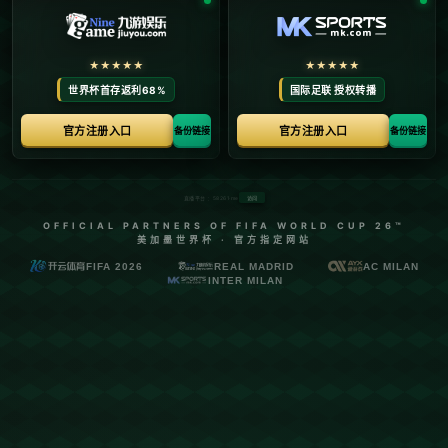
**多里瓦尔的执教历程**
多里瓦尔上任时，肩负着振兴巴西国家队的重任。在他的执
教下，巴西队取得了一些重要胜利，也经历了一些困境。尽
管如此，**多里瓦尔始终坚持自己的战术理念**，努力在球场