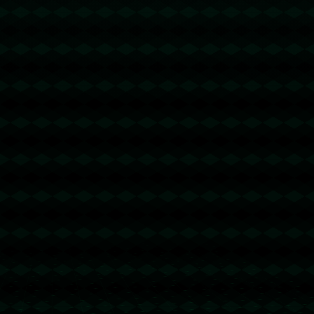
在巴西足协宣布多里瓦尔卸任后，无数足球爱好者开始关注
下任主帅的人选及策略调整。随着时间的推移，这一决策将
如何影响巴西国家队的发展，值得我们拭目以待。