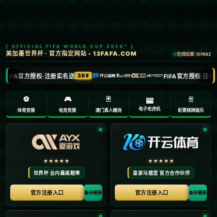
巴黎vs巴萨历史交锋战绩分析 姆巴
佩欲率队杀入欧冠四强.
2026-06-11
**巴黎圣日耳曼（PSG）与巴塞罗那（巴萨）在欧冠赛场的
历史交锋可谓精彩纷呈**。这些比赛不仅是两家俱乐部实力的
真实写照，更是足球魅力的绝佳体现。随着2021-2022赛季
欧冠逐渐进入高潮，巴黎圣日耳曼的明星前锋**姆巴佩**希望
带领球队再次闯入欧冠四强，他的表现将成为赛事的重大看
点。