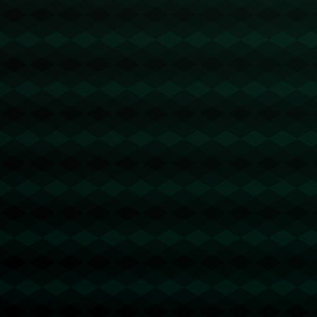
### **總結：低調卻不可忽視的存在**
不隨波逐流的馬紹爾，專注於**防守端的穩定性與進
員，也需要這些默默奉獻自己的「潛行者」。