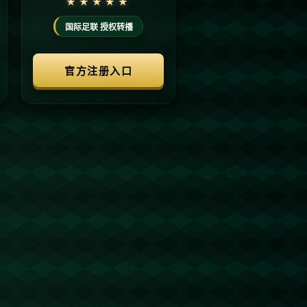
樣一位球員，他在球場上的兢兢業業和攻防兩端的平
在一次採訪中給予了馬紹爾高度評價，稱其「專註於防
在這方面展現了他與生俱來的防守嗅覺，他懂得如何抓
核心**，這是他最具代表性的特點之一。
判斷，不僅干擾了對方的投籃選擇，還通過有效的夾擊
，那裡就是安全的。」歐文的這番話，無疑是一個對防
*快攻中的推進與球場視野的拓展**。馬紹爾一直以來