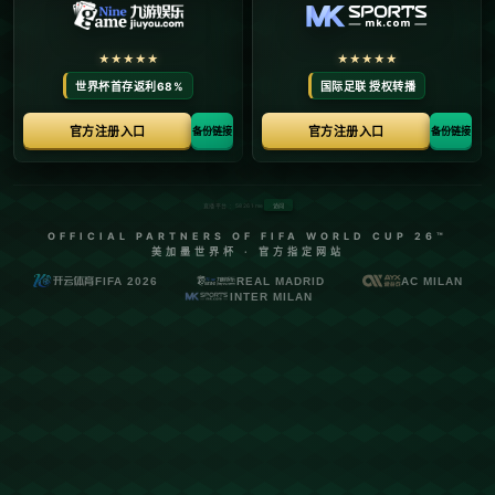
在人员搭配和战术布置上面临巨大挑战。而最近，由于外援
吉伦沃特膝伤未愈，这一情况更是让杜锋指导的球队备受关
注。
### **季后赛外援政策限制四人的深远影响**
根据CBA联赛的最新政策，**季后赛一支球队最多只能注册
四名外援**。这一规定意在保障联赛的公平与本土球员的成
长，但也给竞争格局增添了几分不确定性。杜锋指导在近期
接受采访时表示，四名外援的注册名额让球队在战略制定上
必须精打细算，尤其在挑选外援时，既要全面考虑球员的健
康状况，也要确保他们在比赛中的稳定发挥。
外援政策的严格限制意味着球队必须在“短时间内做出最优选
择”，并充分评估每位球员的能力和适应性。然而，由于吉伦
沃特膝伤未愈，这种限制对球队目前来说无疑是雪上加霜。