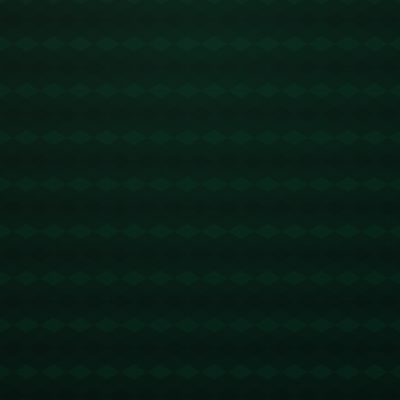
### **吉伦沃特膝伤为季后赛埋下隐忧**
吉伦沃特作为球队重要的外援之一，一直以其出色的攻防转
换能力为球队注入强劲的竞争力。然而，近期由于膝伤问
题，他很可能无法完全恢复到最佳状态。杜锋指导在采访中
表露了对吉伦沃特健康的关切，并表达了希望他尽快康复的
愿望，这不仅关乎球员个人的发展，也直接影响着球队的整
体氛围和季后赛前景。
对于球队而言，吉伦沃特的膝伤带来的不确定性不仅是医务
团队需要解决的问题，更是教练组在赛前人员安排上必须面
对的挑战。如果吉伦沃特无法出战，那么球队整个阵容必须
调整，这可能影响到外援的注册计划，从而打乱原定的战术
布局。
### **杜锋的战略调整经验或成破局关键**