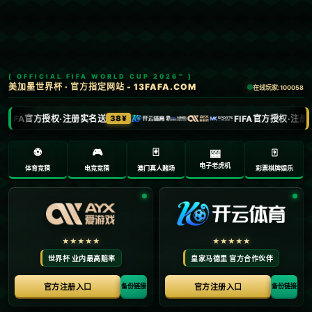
中超第15輪滄州雄獅1-2長春亞泰 埃
裏克破門塞爾吉奧絕殺.
2026-06-11
**滄州雄獅遺憾飲恨 長春亞泰憑絕殺斬獲勝局**
在2023賽季中超第15輪的一場焦点大战中，滄州雄獅主场迎
戰長春亞泰，两支队伍为观众奉献了一场精彩的较量。比赛
过程充满张力，最終以**長春亞泰2:1逆轉取胜**告终。埃里
克的精准破门让滄州先声夺人，但塞尔吉奥的絕殺進球成了
決定勝負的關鍵點。这场比赛不仅展现了两队攻防体系的优