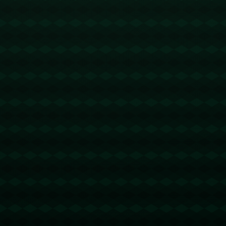
值得一提的是，新加盟亞泰的外援**塞尔吉奥**在比賽中的表
現可圈可點，他的控球與戰術意識成為長春逆轉的最大保
障。第89分鐘，当所有人已经期待比赛以平局收场时，塞尔
吉奥的绝杀进球一击致命。他在禁區內利用个人能力晃开防
守，一脚抽射直入死角。这不仅彻底粉碎了滄州雄獅扳回比
分的可能，也为長春亚泰全取三分立下汗马功劳。
---