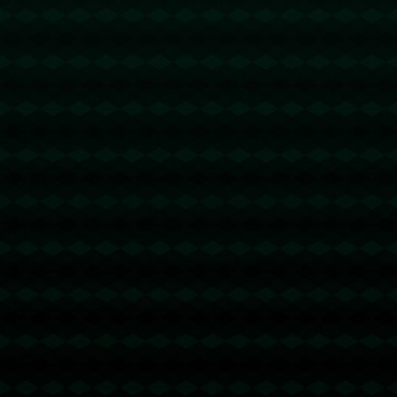
### **案例分析：長春亞泰的穩定實力與滄州的戰術困境**
這場比賽突顯了兩支球隊在戰術設計上的差距。滄州雄獅雖
然在比賽初期表現上佳，但自從領先後，他們的整體防守明
顯退步，連接環節松散，使得对方连续获得進攻机会。尤其
是在防守換人策略方面，球隊缺乏即時应变能力，直接導致
了最後的絕殺失分。
反觀**長春亞泰則展現了更强大的穩定性與進攻耐心**。無論
是塞尔吉奥的完美发挥，還是球队在下半場針對滄州關鍵球
員的防守佈置，都讓人看到亚泰整体实力的提升。本赛季亚
泰已成為多个對手畏懼的强队，他们的目標甚至不止于保
級，而是冲击更高排名。