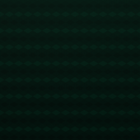
出勤率和效率上成为同期球员的表率。**作为一名忠诚度极高
的球员，祖巴茨通过持续的高效表现证明了自己的价值，这
不仅提升了快船的内线竞争力，同时也让球队整体打法更加
丰富多样。**
### **纵观内线经典时刻：祖巴茨不可或缺**
祖巴茨的表现不仅体现在数据上，更重要的是他在比赛关键
时刻的表现。比如在面对勇士队时，他曾在最后的关键时刻
连抢3个进攻篮板，帮助快船扭转颓势完成逆转；面对湖人
队，他用强大的篮下威慑力封堵了多次突破。每一次精彩的
瞬间都突显了祖巴茨的重要性。
此外，从战术角度看，祖巴茨的崛起也给快船的教练组带来
了更多灵活变化的可能。过去快船依赖外线的三分球，但如
今祖巴茨的存在让球队可以更加注重内线得分和篮板争夺。