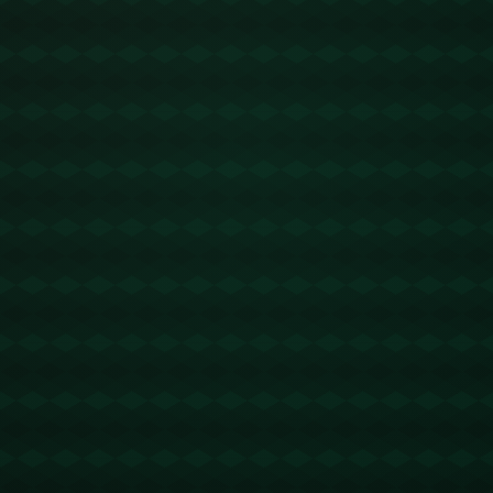
阿森纳在这场比赛中并非全无还手之力，但利物浦凭借整齐
的阵容和精妙的配合，最终以3-1力压对手。这一战果不仅为
球队赢得了重要的积分，也几乎奠定了他们本赛季的冠军地
位。
**其他争冠球队的表现与应对**
尽管利物浦表现强势，但**切尔西**、曼联和曼城等球队仍然
有争冠的机会，只是难度更大。这几个球队面临的挑战不仅
在于自身的表现，还需寄希望于利物浦的失误。不过，这类
情况看似难以发生。
*切尔西*在本赛季也表现不俗，但在与利物浦的直接对话中，
他们明显处于下风。蓝军若想逆袭，还需在剩余比赛中拿出